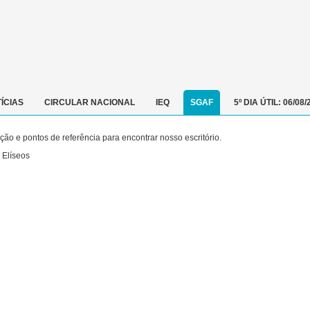
ÍCIAS
CIRCULAR NACIONAL
IEQ
SGAF
5º DIA ÚTIL: 06/08/
o e pontos de referência para encontrar nosso escritório.
 Elíseos